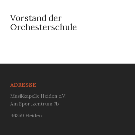
Vorstand der
Orchesterschule
Markus Gesing, Heinz-Gerd
Möllmann, Ricarda Schmidt,
Markus Knüwer
ADRESSE
Musikkapelle Heiden e.V.
Am Sportzentrum 7b
46359 Heiden