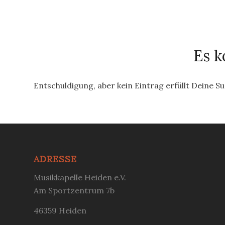
Es k
Entschuldigung, aber kein Eintrag erfüllt Deine S
ADRESSE
Musikkapelle Heiden e.V.
Am Sportzentrum 7b
46359 Heiden