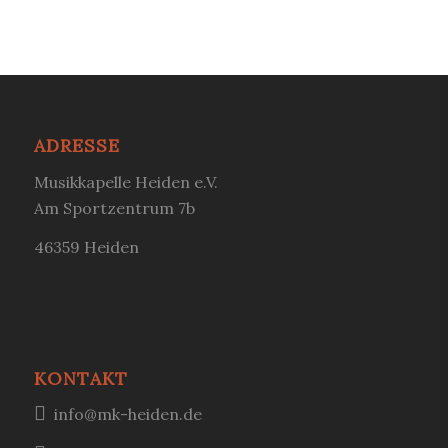
ADRESSE
Musikkapelle Heiden e.V.
Am Sportzentrum 7b
46359 Heiden
KONTAKT
info@mk-heiden.de