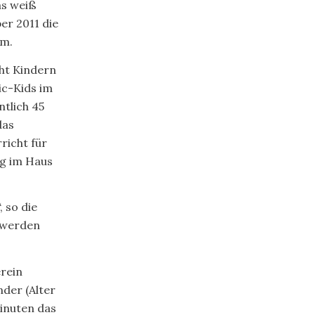
as weiß
er 2011 die
mm.
cht Kindern
ic-Kids im
ntlich 45
das
richt für
ag im Haus
 so die
 werden
rein
nder (Alter
Minuten das