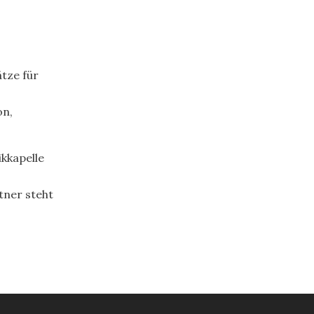
ätze für
on,
kkapelle
tner steht