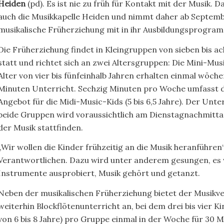
Heiden
(pd). Es ist nie zu früh für Kontakt mit der Musik. D
auch die Musikkapelle Heiden und nimmt daher ab Septemb
musikalische Früherziehung mit in ihr Ausbildungsprogra
Die Früherziehung findet in Kleingruppen von sieben bis a
statt und richtet sich an zwei Altersgruppen: Die Mini-Mus
Alter von vier bis fünfeinhalb Jahren erhalten einmal wöche
Minuten Unterricht. Sechzig Minuten pro Woche umfasst 
Angebot für die Midi-Music-Kids (5 bis 6,5 Jahre). Der Unter
beide Gruppen wird voraussichtlich am Dienstagnachmitt
der Musik stattfinden.
„Wir wollen die Kinder frühzeitig an die Musik heranführen“,
Verantwortlichen. Dazu wird unter anderem gesungen, es
Instrumente ausprobiert, Musik gehört und getanzt.
Neben der musikalischen Früherziehung bietet der Musikve
weiterhin Blockflötenunterricht an, bei dem drei bis vier Ki
von 6 bis 8 Jahre) pro Gruppe einmal in der Woche für 30 