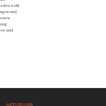
erden wohl
singen und
senen
rung
vor und
AKTUELLES