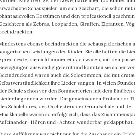
wurden. King George, der Löwe, hatte über 100 Kinder un
erwachsene Schauspieler um sich geschart, die schon mit 
phantasievollen Kostümen und den professionell geschmin
Gesichtern als Zebras, Leoparden, Giraffen, Elefanten, Vög
beeindruckten.
Mindestens ebenso beeindruckten die schauspielerischen 
sängerischen Leistungen der Kinder. Sie alle hatten die Li
Sprechtexte, die nicht immer einfach waren, mit den pass
Bewegungen auswendig gelernt und konnten sie sicher vo
Beeindruckend waren auch die Solostimmen, die mit erstau
Selbstverständlichkeit ihre Lieder sangen. In vielen Stunde
der Schule schon vor den Sommerferien mit dem Einüben 
Lieder begonnen worden. Die gemeinsamen Proben der Th
des Schulchores, des Orchesters der Grundschule und der
Musikkapelle waren so erfolgreich, dass das Zusammenspie
Aufeinander- Hören und -Achten wunderbar geklappt hat.
Diese Aufführung war nicht nur für die Zuschauer ein Erlebn