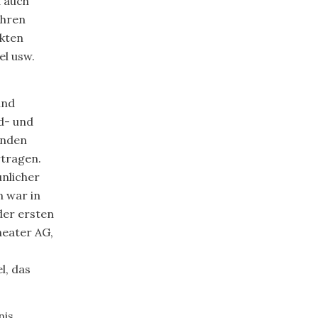
d auch
ihren
kten
el usw.
und
ed- und
enden
rtragen.
nlicher
n war in
der ersten
eater AG,
l, das
is,