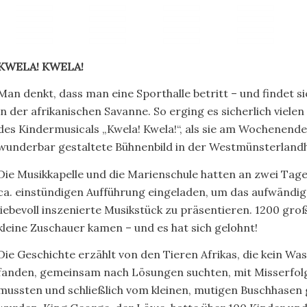
KWELA! KWELA!
Man denkt, dass man eine Sporthalle betritt – und findet s
in der afrikanischen Savanne. So erging es sicherlich viele
des Kindermusicals „Kwela! Kwela!“, als sie am Wochenende
wunderbar gestaltete Bühnenbild in der Westmünsterlandh
Die Musikkapelle und die Marienschule hatten an zwei Tag
ca. einstündigen Aufführung eingeladen, um das aufwändig
liebevoll inszenierte Musikstück zu präsentieren. 1200 gro
kleine Zuschauer kamen – und es hat sich gelohnt!
Die Geschichte erzählt von den Tieren Afrikas, die kein Wa
fanden, gemeinsam nach Lösungen suchten, mit Misserfo
mussten und schließlich vom kleinen, mutigen Buschhasen 