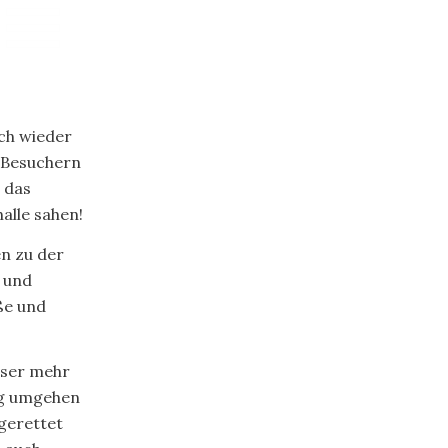
ich wieder
n Besuchern
 das
alle sahen!
en zu der
 und
ße und
sser mehr
lg umgehen
gerettet