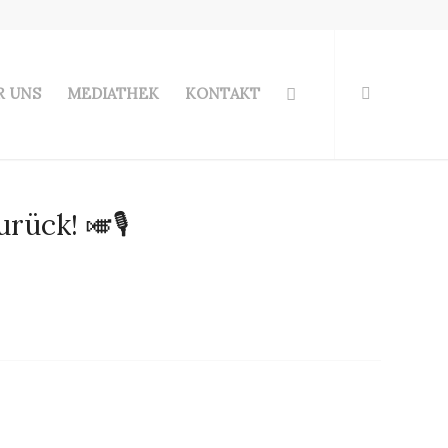
R UNS
MEDIATHEK
KONTAKT
rück! 🎺🎙️