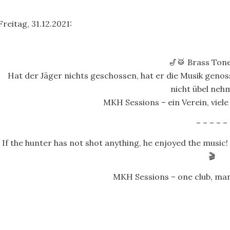
Freitag, 31.12.2021:
🎷🥁 Brass Tone
Hat der Jäger nichts geschossen, hat er die Musik geno
nicht übel nehm
MKH Sessions – ein Verein, viele 
– – – – –
If the hunter has not shot anything, he enjoyed the music!
🎬
MKH Sessions – one club, many