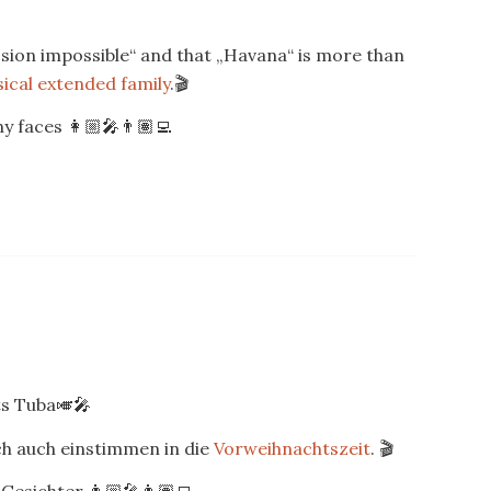
„mission impossible“ and that „Havana“ is more than
ical extended family
.🎬
 faces 👩🏼‍🎤👨🏽‍💻
s Tuba🎺🎤
ch auch einstimmen in die
Vorweihnachtszeit
. 🎬