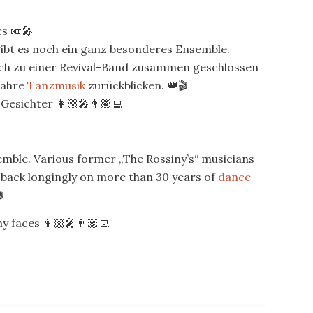
s 🎺🎤
bt es noch ein ganz besonderes Ensemble.
ich zu einer Revival-Band zusammen geschlossen
Jahre
Tanzmusik
zurückblicken. 👑🎬
Gesichter 👩🏼‍🎤👨🏽‍💻
mble. Various former „The Rossiny’s“ musicians
k back longingly on more than 30 years of
dance

 faces 👩🏼‍🎤👨🏽‍💻