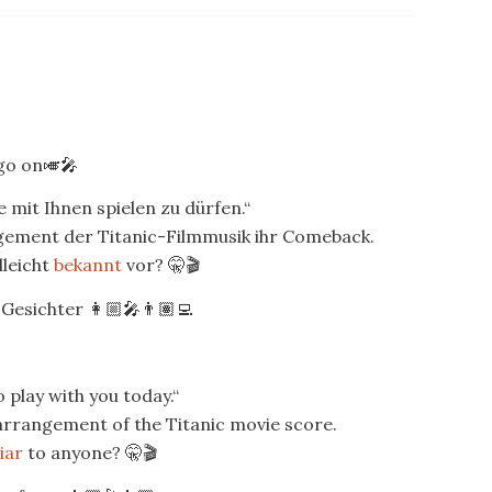
go on🎺🎤
 mit Ihnen spielen zu dürfen.“
gement der Titanic-Filmmusik ihr Comeback.
leicht
bekannt
vor? 🤫🎬
Gesichter 👩🏼‍🎤👨🏽‍💻
 play with you today.“
arrangement of the Titanic movie score.
iar
to anyone? 🤫🎬