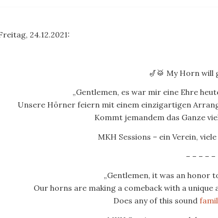
Freitag, 24.12.2021:
🎷🥁 My Horn will 
„Gentlemen, es war mir eine Ehre heute
Unsere Hörner feiern mit einem einzigartigen Arran
Kommt jemandem das Ganze viel
MKH Sessions – ein Verein, viele 
– – – – –
„Gentlemen, it was an honor to
Our horns are making a comeback with a unique 
Does any of this sound
famil