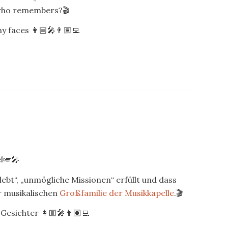
 who remembers?🎬
 faces 👩🏼‍🎤👨🏽‍💻
l🎺🎤
ebt“, „unmögliche Missionen“ erfüllt und dass
er musikalischen
Großfamilie der Musikkapelle
.🎬
Gesichter 👩🏼‍🎤👨🏽‍💻