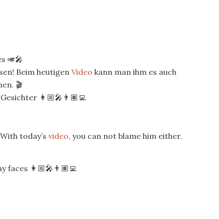
s 🎺🎤
ssen! Beim heutigen
Video
kann man ihm es auch
en. 🎬
Gesichter 👩🏼‍🎤👨🏽‍💻
 With today’s
video
, you can not blame him either.
 faces 👩🏼‍🎤👨🏽‍💻