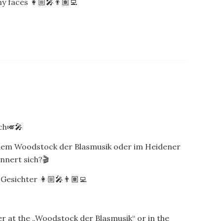
 faces 👩🏼‍🎤👨🏽‍💻
ch🎺🎤
f dem Woodstock der Blasmusik oder im Heidener
nnert sich?🎬
Gesichter 👩🏼‍🎤👨🏽‍💻
r at the „Woodstock der Blasmusik“ or in the