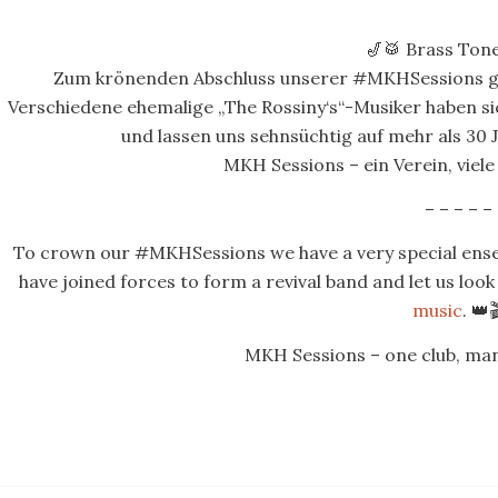
🎷🥁 Brass Tone
Zum krönenden Abschluss unserer #MKHSessions gi
Verschiedene ehemalige „The Rossiny‘s“-Musiker haben s
und lassen uns sehnsüchtig auf mehr als 30 
MKH Sessions – ein Verein, viele 
– – – – –
To crown our #MKHSessions we have a very special ense
have joined forces to form a revival band and let us loo
music
. 👑
MKH Sessions – one club, many