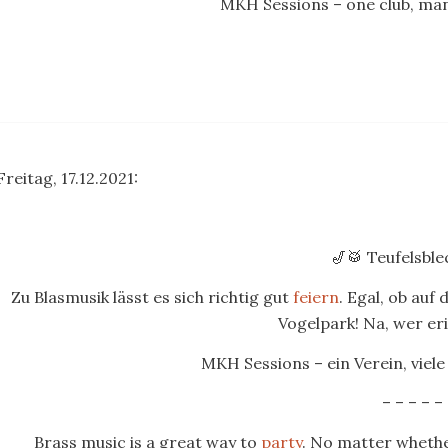
MKH Sessions – one club, many
Freitag, 17.12.2021:
🎷🥁 Teufelsble
Zu Blasmusik lässt es sich richtig gut
feiern
. Egal, ob au
Vogelpark! Na, wer eri
MKH Sessions – ein Verein, viele 
– – – – –
Brass music is a great way to
party
. No matter whethe