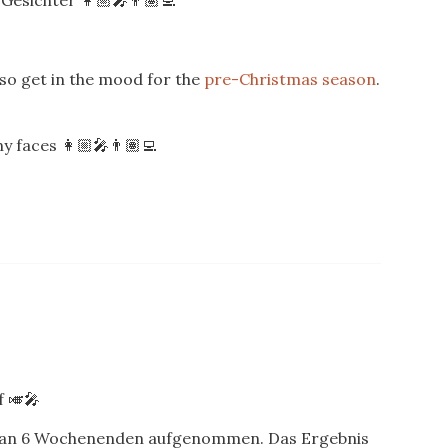
Gesichter 👩🏼‍🎤👨🏽‍💻
also get in the mood for the
pre-Christmas season
.
 faces 👩🏼‍🎤👨🏽‍💻
f 🎺🎤
de an 6 Wochenenden aufgenommen. Das Ergebnis