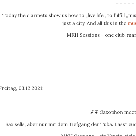
– – – – –
Today the clarinets show us how to „live life“, to fulfill 
just a city. And all this in the
mus
MKH Sessions – one club, many
Freitag, 03.12.2021:
🎷🥁 Saxophon meet
Sax sells, aber nur mit dem Tiefgang der Tuba. Lasst eu