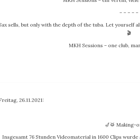
MKH Sessions – ein Verein, viele 
– – – – –
Sax sells, but only with the depth of the tuba. Let yourself 
🎬
MKH Sessions – one club, many
Freitag, 26.11.2021:
🎷🥁 Making-o
Insgesamt 76 Stunden Videomaterial in 1600 Clips wur